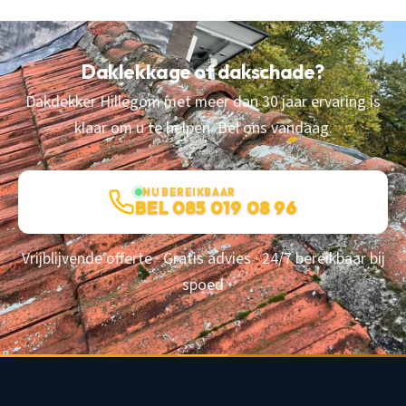
Daklekkage of dakschade?
Dakdekker Hillegom met meer dan 30 jaar ervaring is
klaar om u te helpen. Bel ons vandaag.
NU BEREIKBAAR
BEL 085 019 08 96
Vrijblijvende offerte · Gratis advies · 24/7 bereikbaar bij
spoed