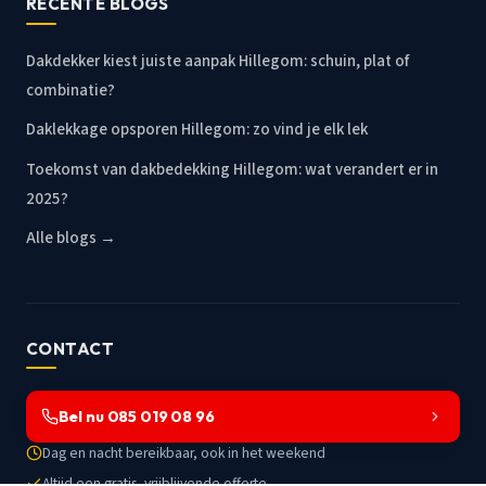
RECENTE BLOGS
Dakdekker kiest juiste aanpak Hillegom: schuin, plat of
combinatie?
Daklekkage opsporen Hillegom: zo vind je elk lek
Toekomst van dakbedekking Hillegom: wat verandert er in
2025?
Alle blogs →
CONTACT
Bel nu 085 019 08 96
Dag en nacht bereikbaar, ook in het weekend
Altijd een gratis, vrijblijvende offerte