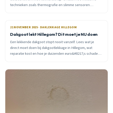
technieken zoals thermografie en slimme sensoren
lekkages opsporen, welke reparatiemethoden per daktype
werken, en wat het realistisch kost in Hillegom.
21 NOVEMBER 2025 · DAKLEKKAGE HILLEGOM
Dakgoot lekt Hillegom? Dit moet je NU doen
Een lekkende dakgoot stopt nooit vanzelf. Lees wat je
direct moet doen bij dakgootlekkage in Hillegom, wat
reparatie kost en hoe je duizenden euro&#8217;s schade
voorkomt.