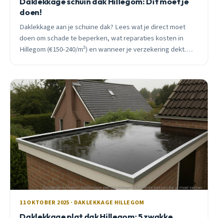
Daklekkage schuin dak Hillegom: Dit moet je
doen!
Daklekkage aan je schuine dak? Lees wat je direct moet
doen om schade te beperken, wat reparaties kosten in
Hillegom (€150-240/m²) en wanneer je verzekering dekt.
Inclusief praktische checklist.
11 OKTOBER 2025 · DAKLEKKAGE HILLEGOM
Daklekkage plat dak Hillegom: 5 zwakke