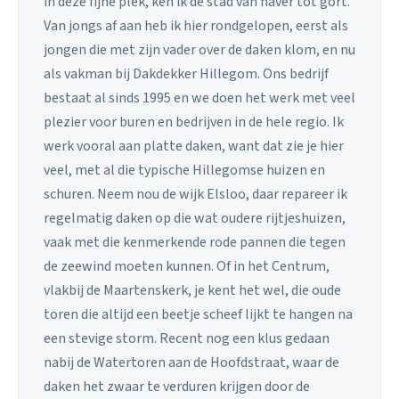
in deze fijne plek, ken ik de stad van haver tot gort.
Van jongs af aan heb ik hier rondgelopen, eerst als
jongen die met zijn vader over de daken klom, en nu
als vakman bij Dakdekker Hillegom. Ons bedrijf
bestaat al sinds 1995 en we doen het werk met veel
plezier voor buren en bedrijven in de hele regio. Ik
werk vooral aan platte daken, want dat zie je hier
veel, met al die typische Hillegomse huizen en
schuren. Neem nou de wijk Elsloo, daar repareer ik
regelmatig daken op die wat oudere rijtjeshuizen,
vaak met die kenmerkende rode pannen die tegen
de zeewind moeten kunnen. Of in het Centrum,
vlakbij de Maartenskerk, je kent het wel, die oude
toren die altijd een beetje scheef lijkt te hangen na
een stevige storm. Recent nog een klus gedaan
nabij de Watertoren aan de Hoofdstraat, waar de
daken het zwaar te verduren krijgen door de