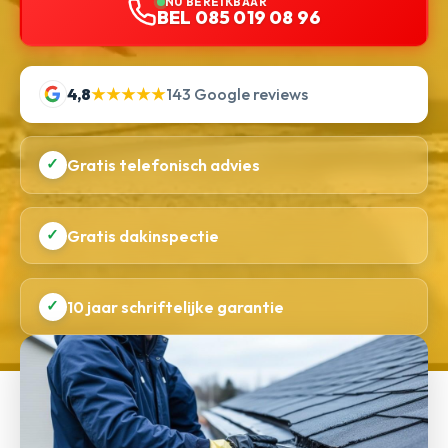
NU BEREIKBAAR
BEL 085 019 08 96
4,8
★★★★★
143 Google reviews
✓
Gratis telefonisch advies
✓
Gratis dakinspectie
✓
10 jaar schriftelijke garantie