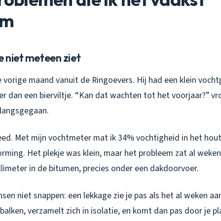
om
e niet meteen ziet
 vorige maand vanuit de Ringoevers. Hij had een klein vochtp
er dan een bierviltje. “Kan dat wachten tot het voorjaar?” vro
 langsgegaan.
eed. Met mijn vochtmeter mat ik 34% vochtigheid in het hou
rming. Het plekje was klein, maar het probleem zat al weken
llimeter in de bitumen, precies onder een dakdoorvoer.
nsen niet snappen: een lekkage zie je pas als het al weken aa
balken, verzamelt zich in isolatie, en komt dan pas door je p