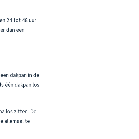
nen 24 tot 48 uur
der dan een
e een dakpan in de
ls één dakpan los
na los zitten. De
ze allemaal te