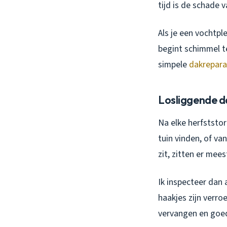
tijd is de schade 
Als je een vochtple
begint schimmel t
simpele
dakrepara
Losliggende 
Na elke herfststor
tuin vinden, of va
zit, zitten er mees
Ik inspecteer dan a
haakjes zijn verro
vervangen en goed