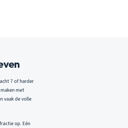
even
acht 7 of harder
te maken met
n vaak de volle
fractie op. Eén