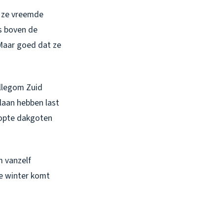
t ze vreemde
es boven de
 Maar goed dat ze
Hillegom Zuid
ixlaan hebben last
topte dakgoten
m vanzelf
De winter komt