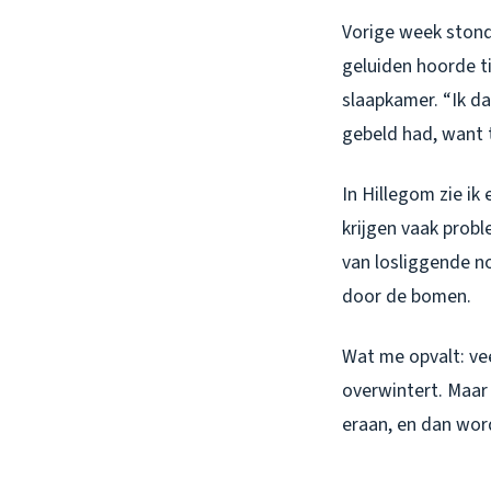
Vorige week stond
geluiden hoorde t
slaapkamer. “Ik da
gebeld had, want 
In Hillegom zie ik 
krijgen vaak pro
van losliggende n
door de bomen.
Wat me opvalt: ve
overwintert. Maar
eraan, en dan word