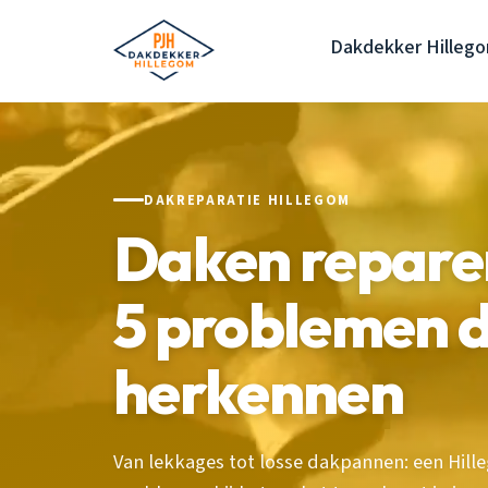
Dakdekker Hilleg
DAKREPARATIE HILLEGOM
Daken repare
5 problemen d
herkennen
Van lekkages tot losse dakpannen: een Hil