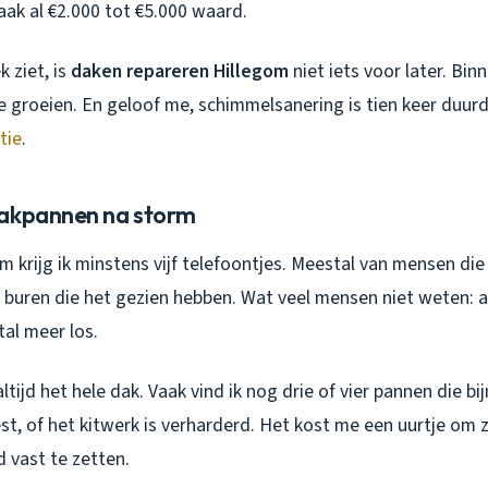
vaak al €2.000 tot €5.000 waard.
k ziet, is
daken repareren Hillegom
niet iets voor later. Bin
e groeien. En geloof me, schimmelsanering is tien keer duur
tie
.
dakpannen na storm
m krijg ik minstens vijf telefoontjes. Meestal van mensen di
n buren die het gezien hebben. Wat veel mensen niet weten: a
tal meer los.
ltijd het hele dak. Vaak vind ik nog drie of vier pannen die bij
est, of het kitwerk is verharderd. Het kost me een uurtje om 
 vast te zetten.