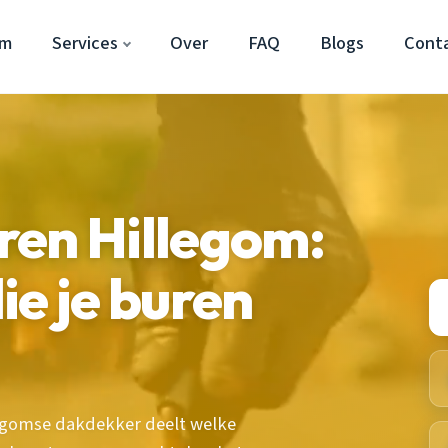
om
Services
Over
FAQ
Blogs
Cont
ren Hillegom:
ie je buren
legomse dakdekker deelt welke