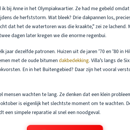
 ik bij Anne in het Olympiakwartier. Ze had me gebeld omda
ijdens de herfststorm. Wat bleek? Drie dakpannen los, preci
cht dat het de watertoren was die kraakte,” zei ze lachend.
twee dagen later kregen we die enorme regenbui.
elk jaar dezelfde patronen. Huizen uit de jaren ’70 en ’80 in 
blemen met de oude bitumen
dakbedekking
. Villa’s langs de S
okvorsten. En in het Buitengebied? Daar zijn het vooral vers
el mensen wachten te lang. Ze denken dat een klein problee
 oktober is eigenlijk het slechtste moment om te wachten. 
t een simpele reparatie al snel een noodgeval.