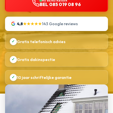
NU BEREIKBAAR
BEL 085 019 08 96
4,8
★★★★★
143 Google reviews
✓
Gratis telefonisch advies
✓
Gratis dakinspectie
✓
10 jaar schriftelijke garantie