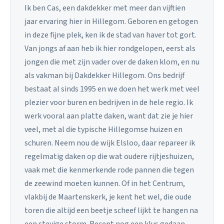
Ik ben Cas, een dakdekker met meer dan vijftien
jaar ervaring hier in Hillegom. Geboren en getogen
in deze fijne plek, ken ik de stad van haver tot gort.
Van jongs af aan heb ik hier rondgelopen, eerst als
jongen die met zijn vader over de daken klom, en nu
als vakman bij Dakdekker Hillegom. Ons bedrijf
bestaat al sinds 1995 en we doen het werk met veel
plezier voor buren en bedrijven in de hele regio. Ik
werk vooral aan platte daken, want dat zie je hier
veel, met al die typische Hillegomse huizen en
schuren. Neem nou de wijk Elsloo, daar repareer ik
regelmatig daken op die wat oudere rijtjeshuizen,
vaak met die kenmerkende rode pannen die tegen
de zeewind moeten kunnen. Of in het Centrum,
vlakbij de Maartenskerk, je kent het wel, die oude
toren die altijd een beetje scheef lijkt te hangen na
een stevige storm. Recent nog een klus gedaan