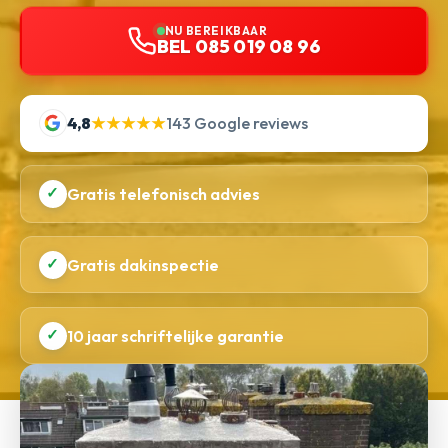
NU BEREIKBAAR
BEL 085 019 08 96
4,8
★★★★★
143 Google reviews
✓
Gratis telefonisch advies
✓
Gratis dakinspectie
✓
10 jaar schriftelijke garantie