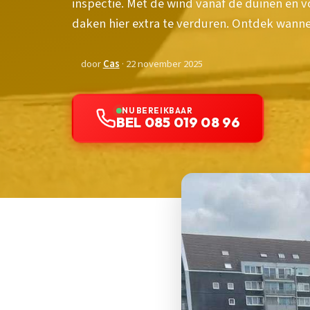
inspectie. Met de wind vanaf de duinen en v
daken hier extra te verduren. Ontdek wannee
door
Cas
· 22 november 2025
NU BEREIKBAAR
BEL 085 019 08 96