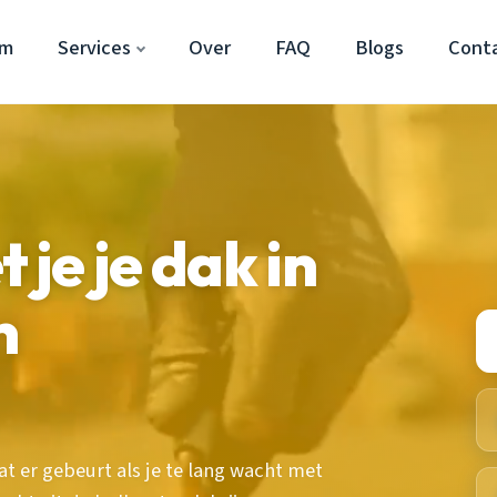
om
Services
Over
FAQ
Blogs
Cont
je je dak in
n
at er gebeurt als je te lang wacht met