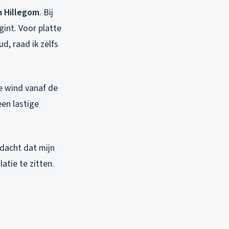
n Hillegom
. Bij
gint. Voor platte
d, raad ik zelfs
e wind vanaf de
een lastige
 dacht dat mijn
atie te zitten.