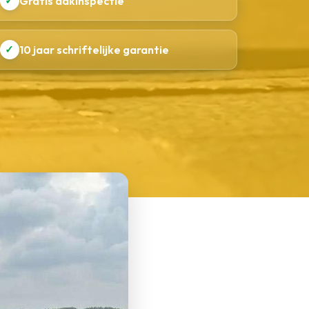
✓
Gratis dakinspectie
✓
10 jaar schriftelijke garantie