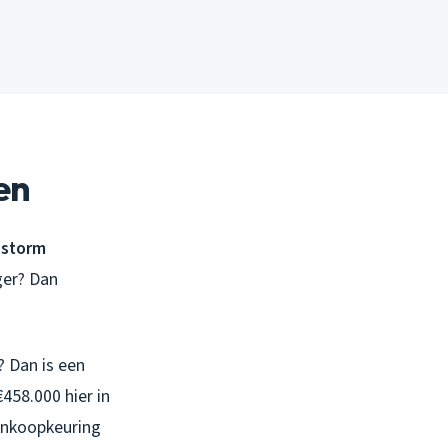
en
 storm
ger? Dan
? Dan is een
458.000 hier in
aankoopkeuring